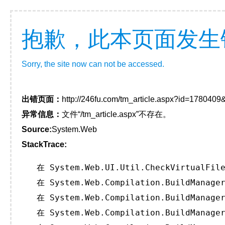
抱歉，此本页面发生
Sorry, the site now can not be accessed.
出错页面：
http://246fu.com/tm_article.aspx?id=178040
异常信息：
文件“/tm_article.aspx”不存在。
Source:
System.Web
StackTrace:
   在 System.Web.UI.Util.CheckVirtualFile
   在 System.Web.Compilation.BuildManager
   在 System.Web.Compilation.BuildManager
   在 System.Web.Compilation.BuildManager