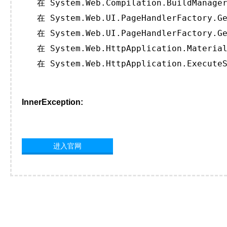
   在 System.Web.Compilation.BuildManager
   在 System.Web.UI.PageHandlerFactory.Ge
   在 System.Web.UI.PageHandlerFactory.Ge
   在 System.Web.HttpApplication.Material
   在 System.Web.HttpApplication.ExecuteS
InnerException:
进入官网