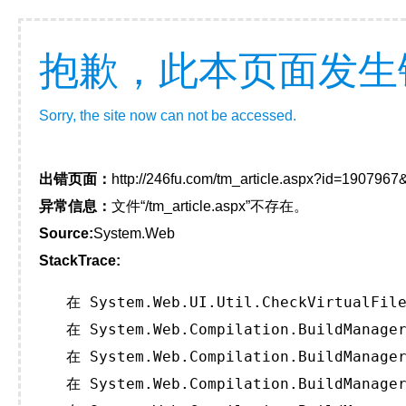
抱歉，此本页面发生
Sorry, the site now can not be accessed.
出错页面：
http://246fu.com/tm_article.aspx?id=190796
异常信息：
文件“/tm_article.aspx”不存在。
Source:
System.Web
StackTrace:
   在 System.Web.UI.Util.CheckVirtualFile
   在 System.Web.Compilation.BuildManager
   在 System.Web.Compilation.BuildManager
   在 System.Web.Compilation.BuildManager