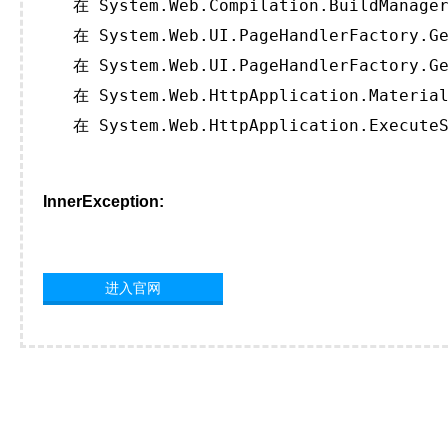
   在 System.Web.Compilation.BuildManager
   在 System.Web.UI.PageHandlerFactory.Ge
   在 System.Web.UI.PageHandlerFactory.Ge
   在 System.Web.HttpApplication.Material
   在 System.Web.HttpApplication.ExecuteS
InnerException:
进入官网