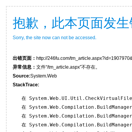
抱歉，此本页面发生
Sorry, the site now can not be accessed.
出错页面：
http://246fu.com/tm_article.aspx?id=190797
异常信息：
文件“/tm_article.aspx”不存在。
Source:
System.Web
StackTrace:
   在 System.Web.UI.Util.CheckVirtualFile
   在 System.Web.Compilation.BuildManager
   在 System.Web.Compilation.BuildManager
   在 System.Web.Compilation.BuildManager