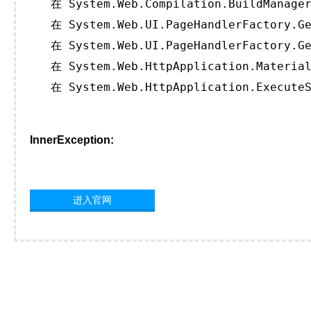
   在 System.Web.Compilation.BuildManager
   在 System.Web.UI.PageHandlerFactory.Ge
   在 System.Web.UI.PageHandlerFactory.Ge
   在 System.Web.HttpApplication.Material
   在 System.Web.HttpApplication.ExecuteS
InnerException:
进入官网